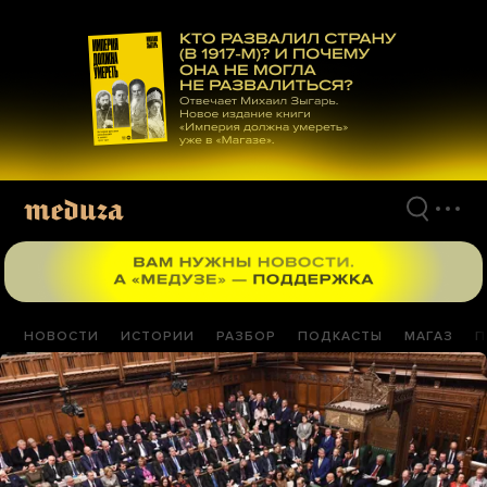
Перейти
к
материалам
НОВОСТИ
ИСТОРИИ
РАЗБОР
ПОДКАСТЫ
МАГАЗ
П