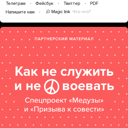
Телеграм
Фейсбук
Твиттер
PDF
Magic link
Что-что?
Напишите нам