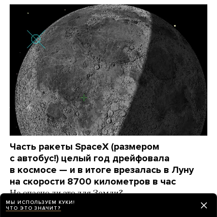
Часть ракеты SpaceX (размером
с автобус!) целый год дрейфовала
в космосе — и в итоге врезалась в Луну
на скорости 8700 километров в час
Не опасно ли это для Земли?
МЫ ИСПОЛЬЗУЕМ КУКИ!
ЧТО ЭТО ЗНАЧИТ?
день назад
РАЗБОР