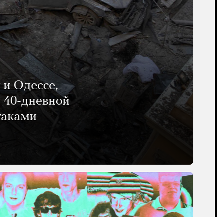
 и Одессе,
и 40-дневной
таками