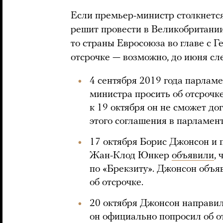
Если премьер-министр столкнетс
решит провести в Великобритании
то страны Евросоюза во главе с Г
отсрочке — возможно, до июня сл
4 сентября 2019 года парлам
министра просить об отсрочке
к 19 октября он не сможет до
этого соглашения в парламент
17 октября Борис Джонсон и 
Жан-Клод Юнкер
объявили
,
по «Брекзиту». Джонсон объяв
об отсрочке.
20 октября Джонсон направил
он официально попросил об от