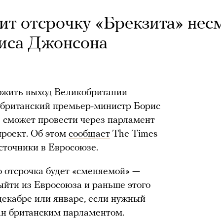
т отсрочку «Брекзита» нес
риса Джонсона
ложить выход Великобритании
и британский премьер-министр Борис
 сможет провести через парламент
роект. Об этом
сообщает
The Times
сточники в Евросоюзе.
 отсрочка будет «сменяемой» —
ыйти из Евросоюза и раньше этого
 декабре или январе, если нужный
ан британским парламентом.