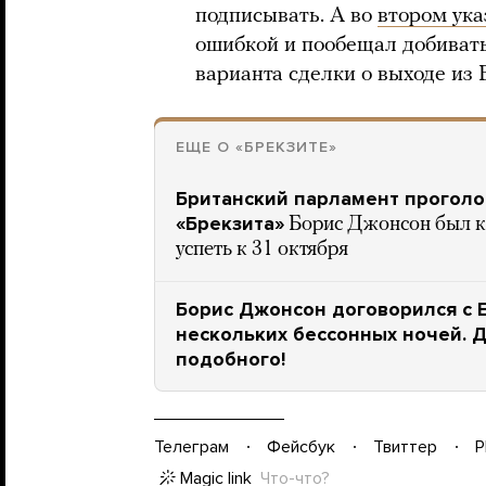
подписывать. А во
втором ука
ошибкой и пообещал добивать
варианта сделки о выходе из 
ЕЩЕ О «БРЕКЗИТЕ»
Британский парламент проголо
«Брекзита»
Борис Джонсон был к
успеть к 31 октября
Борис Джонсон договорился с Е
нескольких бессонных ночей. Д
подобного!
Телеграм
Фейсбук
Твиттер
P
Magic link
Что-что?