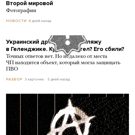
Второй мировой
Фотографии
6 дней назад
НОВОСТИ
Украинский дрон попал по пляжу
в Геленджике. Куда он летел? Его сбили?
Точных ответов нет. Но недалеко от места
ЧП находится объект, который могла защищать
ПВО
3 карточки
5 дней назад
РАЗБОР