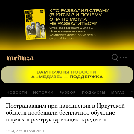
Перейти
к
материалам
НОВОСТИ
ИСТОРИИ
РАЗБОР
ПОДКАСТЫ
МАГАЗ
П
Пострадавшим при наводнении в Иркутской
области пообещали бесплатное обучение
в вузах и реструктуризацию кредитов
13:24, 2 сентября 2019