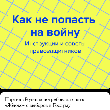
Партия «Родина» потребовала снять
«Яблоко» с выборов в Госдуму