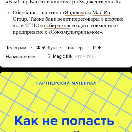
«Рамблер.Касса» и кинотеатр «Художественный».
Сбербанк — партнер «
Яндекса
» и
Mail.Ru
Group
. Также банк
ведет
переговоры о покупке
доли 2ГИС и
собирается
создать совместное
предприятие с «Союзмультфильмом».
Телеграм
Фейсбук
Твиттер
PDF
Magic link
Что-что?
Напишите нам