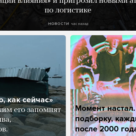
ации влияния» и пригрозил новыми а
по логистике
час назад
НОВОСТИ
, как сейчас»
Момент настал
ким его запомнят
подборку, кажд
ва,
после 2000 год
ов.