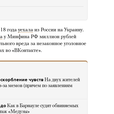
018 года
уехала
из России на Украину.
а
у Минфина РФ миллион рублей
льного вреда за незаконное уголовное
ах во «ВКонтакте».
скорбление чувств
На двух жителей
з-за мемов (причем по заявлениям
адо
Как в Барнауле судят обвиняемых
ртаж «Медузы»