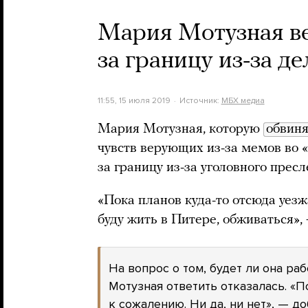
Мария Мотузная ве
за границу из-за д
11:55, 15 июля 2019
Источник:
МБХ медиа
Мария Мотузная, которую
обвин
чувств верующих из-за мемов во 
за границу из-за уголовного пресл
«Пока планов куда-то отсюда уезж
буду жить в Питере, обживаться»
На вопрос о том, будет ли она ра
Мотузная ответить отказалась. «П
к сожалению. Ни да, ни нет», — до