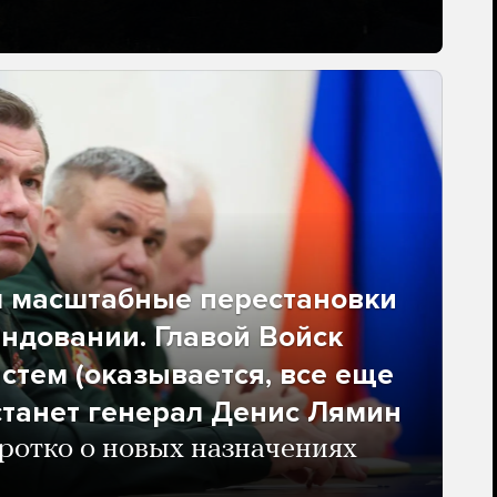
л масштабные перестановки
ндовании. Главой Войск
стем (оказывается, все еще
станет генерал Денис Лямин
отко о новых назначениях