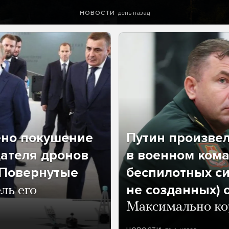
день назад
НОВОСТИ
ено покушение
Путин произве
дателя дронов
в военном кома
«Повернутые
беспилотных си
не созданных) 
ль его
Максимально кор