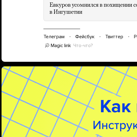
Евкуров усомнился в похищении со
в Ингушетии
Телеграм
Фейсбук
Твиттер
P
Magic link
Что-что?