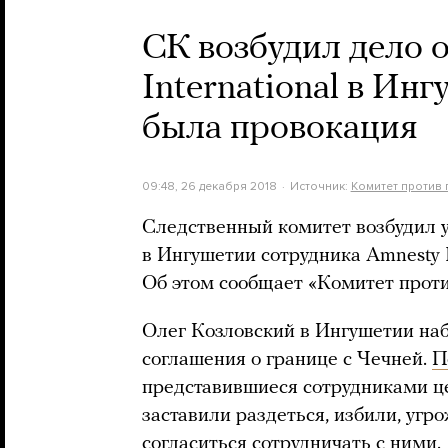
СК возбудил дело 
International в Инг
была провокация
09:48, 26 декабря 2018
Источник:
Комитет против 
Следственный комитет возбудил у
в Ингушетии сотрудника Amnesty I
Об этом сообщает «Комитет проти
Олег Козловский в Ингушетии наб
соглашения о границе с Чечней.
П
представившиеся сотрудниками цен
заставили раздеться, избили, угр
согласиться сотрудничать с ними.