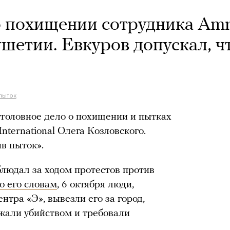
о похищении сотрудника Amn
ушетии. Евкуров допускал, ч
пыток
головное дело о похищении и пытках
nternational Олега Козловского.
в пыток».
людал за ходом протестов против
о его словам
, 6 октября люди,
тра «Э», вывезли его за город,
ожали убийством и требовали