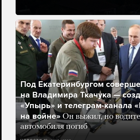
Под Екатеринбургом соверш
на Владимира Ткачука — соз
«Упырь» и телеграм-канала 
на войне»
Он выжил, но водите
автомобиля погиб