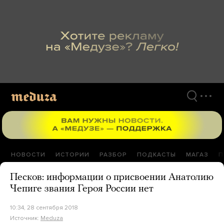
Перейти
к
материалам
НОВОСТИ
ИСТОРИИ
РАЗБОР
ПОДКАСТЫ
МАГАЗ
П
Песков: информации о присвоении Анатолию
Чепиге звания Героя России нет
10:34, 28 сентября 2018
Источник:
Meduza