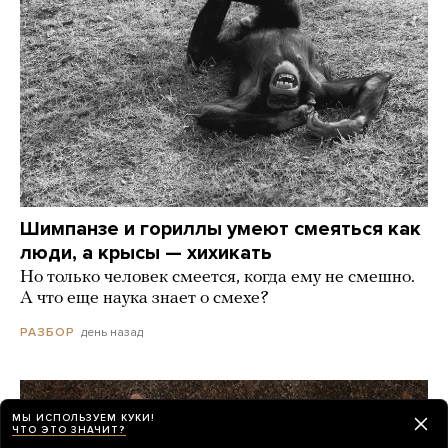
Шимпанзе и гориллы умеют смеяться как
люди, а крысы — хихикать
Но только человек смеется, когда ему не смешно.
А что еще наука знает о смехе?
день назад
РАЗБОР
МЫ ИСПОЛЬЗУЕМ КУКИ!
ЧТО ЭТО ЗНАЧИТ?