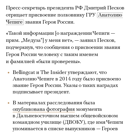
Пресс-секретарь президента РФ Дмитрий Песков
отрицает присвоение полковнику ГРУ
Анатолию 
Чепиге
звания Героя России.
«Такой информации [о награждении Чепиги —
прим. „Медуза“] у меня нет», — заявил Песков,
подчеркнув, что сообщения о присвоении звания
Героя России человеку с таким именем
и фамилией «были проверены».
Bellingcat и The Insider утверждают, что
Анатолию Чепиге в 2014 году было присвоено
звание Героя России. Указы о таких наградах
подписывает президент.
В материалах расследования была
опубликована фотография
монумента
в Дальневосточном высшем общевойсковом
командном училище (ДВОКУ), где имя Чепиги
упоминается в списке выпускников — Героев