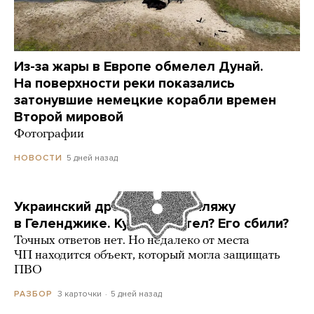
Из-за жары в Европе обмелел Дунай.
На поверхности реки показались
затонувшие немецкие корабли времен
Второй мировой
Фотографии
5 дней назад
НОВОСТИ
Украинский дрон попал по пляжу
в Геленджике. Куда он летел? Его сбили?
Точных ответов нет. Но недалеко от места
ЧП находится объект, который могла защищать
ПВО
3 карточки
5 дней назад
РАЗБОР