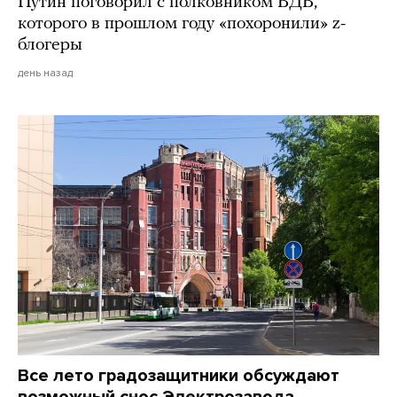
Путин поговорил с полковником ВДВ,
которого в прошлом году «похоронили» z-
блогеры
день назад
Все лето градозащитники обсуждают
возможный снос Электрозавода