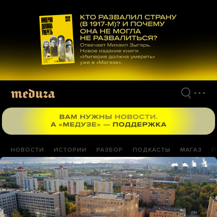
Перейти
к
материалам
НОВОСТИ
ИСТОРИИ
РАЗБОР
ПОДКАСТЫ
МАГАЗ
П