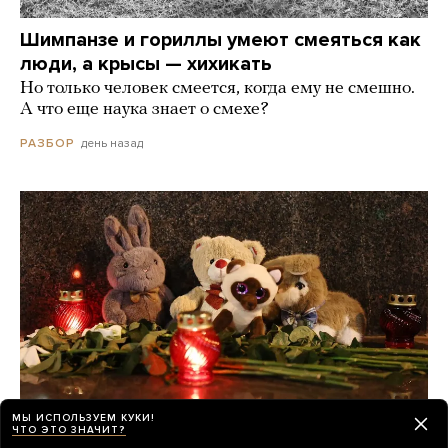
Шимпанзе и гориллы умеют смеяться как
люди, а крысы — хихикать
Но только человек смеется, когда ему не смешно.
А что еще наука знает о смехе?
день назад
РАЗБОР
МЫ ИСПОЛЬЗУЕМ КУКИ!
ЧТО ЭТО ЗНАЧИТ?