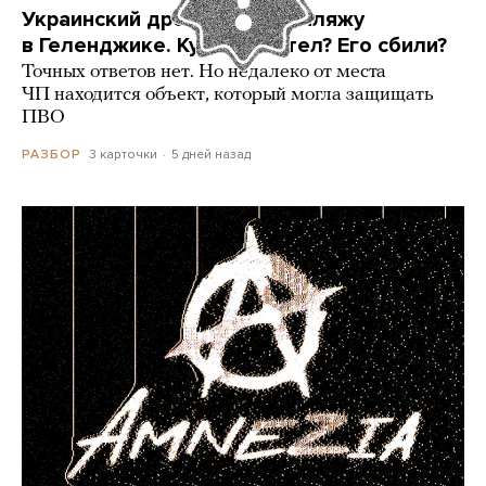
Украинский дрон попал по пляжу
в Геленджике. Куда он летел? Его сбили?
Точных ответов нет. Но недалеко от места
ЧП находится объект, который могла защищать
ПВО
3 карточки
5 дней назад
РАЗБОР