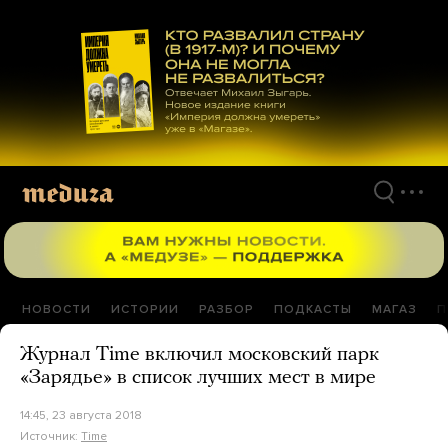
Перейти
к
материалам
НОВОСТИ
ИСТОРИИ
РАЗБОР
ПОДКАСТЫ
МАГАЗ
П
Журнал Time включил московский парк
«Зарядье» в список лучших мест в мире
14:45, 23 августа 2018
Источник:
Time