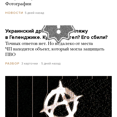
Фотографии
5 дней назад
НОВОСТИ
Украинский дрон попал по пляжу
в Геленджике. Куда он летел? Его сбили?
Точных ответов нет. Но недалеко от места
ЧП находится объект, который могла защищать
ПВО
3 карточки
5 дней назад
РАЗБОР