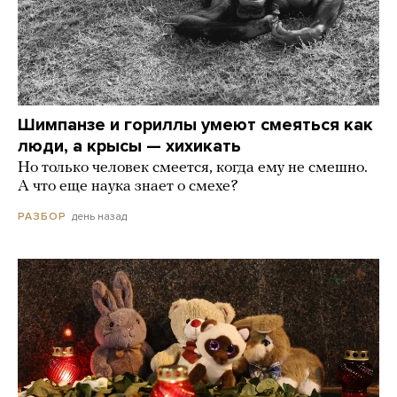
Шимпанзе и гориллы умеют смеяться как
люди, а крысы — хихикать
Но только человек смеется, когда ему не смешно.
А что еще наука знает о смехе?
день назад
РАЗБОР