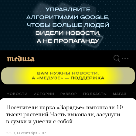
Перейти
к
материалам
НОВОСТИ
ИСТОРИИ
РАЗБОР
ПОДКАСТЫ
МАГАЗ
П
Посетители парка «Зарядье» вытоптали 10
тысяч растений. Часть выкопали, засунули
в сумки и унесли с собой
15:59, 13 сентября 2017