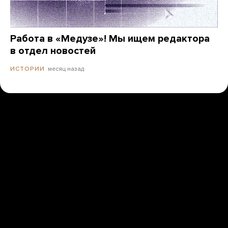
Работа в «Медузе»! Мы ищем редактора
в отдел новостей
месяц назад
ИСТОРИИ