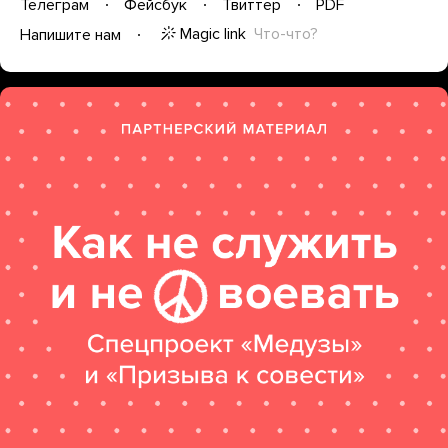
Телеграм
Фейсбук
Твиттер
PDF
Magic link
Что-что?
Напишите нам