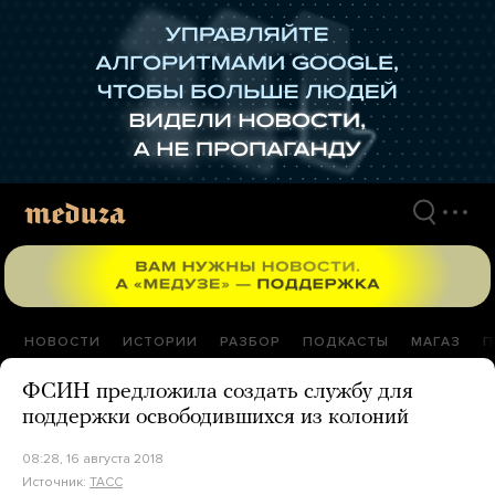
Перейти
к
материалам
НОВОСТИ
ИСТОРИИ
РАЗБОР
ПОДКАСТЫ
МАГАЗ
П
ФСИН предложила создать службу для
поддержки освободившихся из колоний
08:28, 16 августа 2018
Источник:
ТАСС