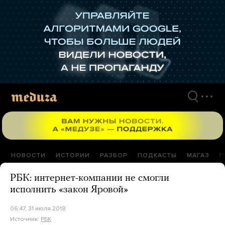
Перейти
к
материалам
НОВОСТИ
ИСТОРИИ
РАЗБОР
ПОДКАСТЫ
МАГАЗ
П
РБК: интернет-компании не смогли
исполнить «закон Яровой»
06:47, 31 июля 2018
Источник:
РБК