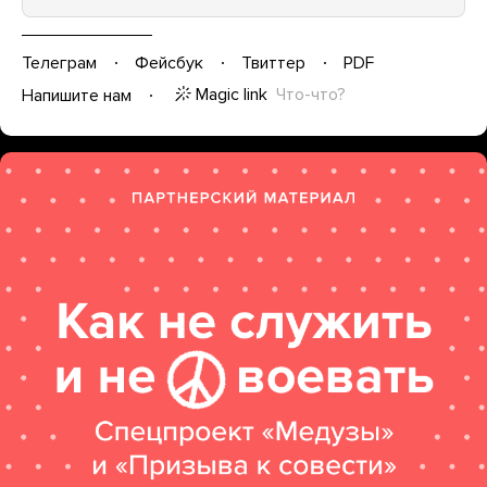
Телеграм
Фейсбук
Твиттер
PDF
Magic link
Что-что?
Напишите нам