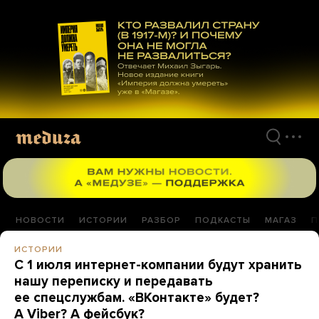
Перейти
к
материалам
НОВОСТИ
ИСТОРИИ
РАЗБОР
ПОДКАСТЫ
МАГАЗ
П
ИСТОРИИ
С 1 июля интернет-компании будут хранить
нашу переписку и передавать
ее спецслужбам. «ВКонтакте» будет?
А Viber? А фейсбук?