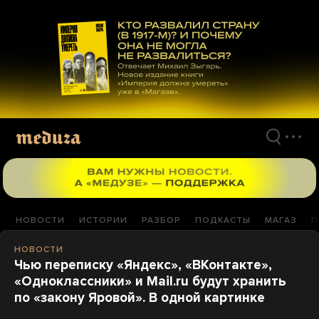
Перейти
к
материалам
НОВОСТИ
ИСТОРИИ
РАЗБОР
ПОДКАСТЫ
МАГАЗ
П
НОВОСТИ
Чью переписку «Яндекс», «ВКонтакте»,
«Одноклассники» и Mail.ru будут хранить
по «закону Яровой». В одной картинке