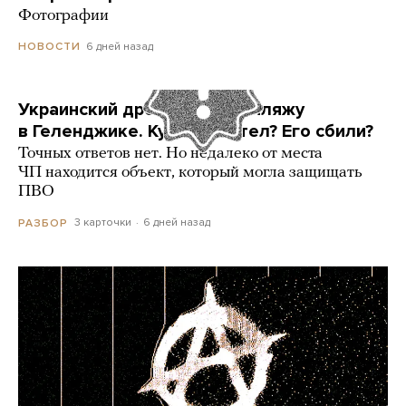
Фотографии
6 дней назад
НОВОСТИ
Украинский дрон попал по пляжу
в Геленджике. Куда он летел? Его сбили?
Точных ответов нет. Но недалеко от места
ЧП находится объект, который могла защищать
ПВО
3 карточки
6 дней назад
РАЗБОР