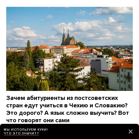
Зачем абитуриенты из постсоветских
стран едут учиться в Чехию и Словакию?
Это дорого? А язык сложно выучить? Вот
что говорят они сами
МЫ ИСПОЛЬЗУЕМ КУКИ!
6 дней назад
ПАРТНЕРСКИЙ МАТЕРИАЛ
ЧТО ЭТО ЗНАЧИТ?