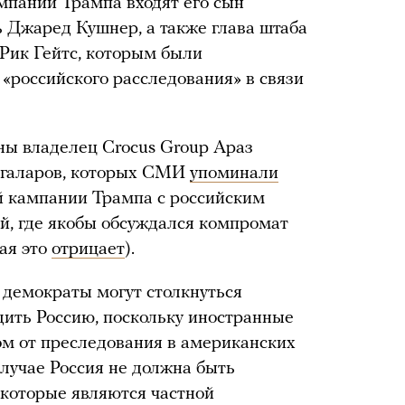
ампании Трампа входят его сын
 Джаред Кушнер, а также глава штаба
Рик Гейтс, которым были
«российского расследования» в связи
ны владелец Crocus Group Араз
 Агаларов, которых СМИ
упоминали
ей кампании Трампа с российским
й, где якобы обсуждался компромат
ая это
отрицает
).
о демократы могут столкнуться
дить Россию, поскольку иностранные
ом от преследования в американских
 случае Россия не должна быть
 которые являются частной