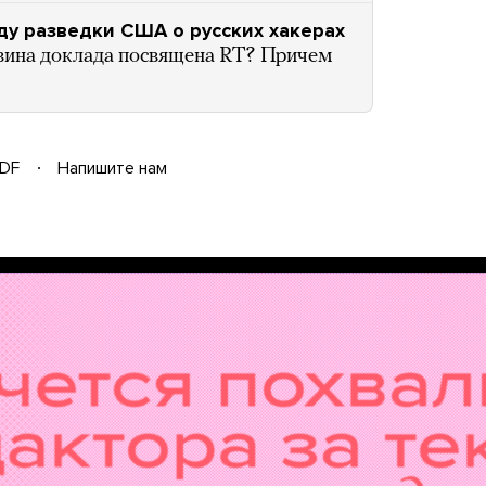
ду разведки США о русских хакерах
овина доклада посвящена RT? Причем
DF
Напишите нам