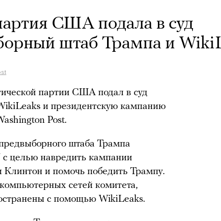
артия США подала в суд
борный штаб Трампа и Wiki
st
ической партии США подал в суд
 WikiLeaks и президентскую кампанию
ashington Post.
 предвыборного штаба Трампа
РУ с целью навредить кампании
 Клинтон и помочь победить Трампу.
 компьютерных сетей комитета,
остранены с помощью WikiLeaks.