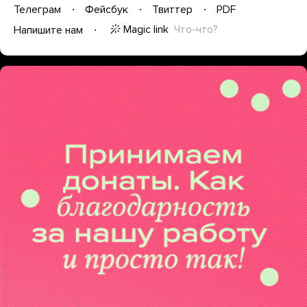
Телеграм
Фейсбук
Твиттер
PDF
Magic link
Что-что?
Напишите нам