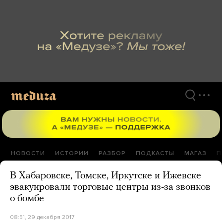
Перейти
к
материалам
НОВОСТИ
ИСТОРИИ
РАЗБОР
ПОДКАСТЫ
МАГАЗ
П
В Хабаровске, Томске, Иркутске и Ижевске
эвакуировали торговые центры из-за звонков
о бомбе
08:51, 29 декабря 2017