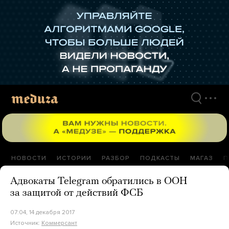
Перейти
к
материалам
НОВОСТИ
ИСТОРИИ
РАЗБОР
ПОДКАСТЫ
МАГАЗ
П
Адвокаты Telegram обратились в ООН
за защитой от действий ФСБ
07:04, 14 декабря 2017
Источник:
Коммерсант