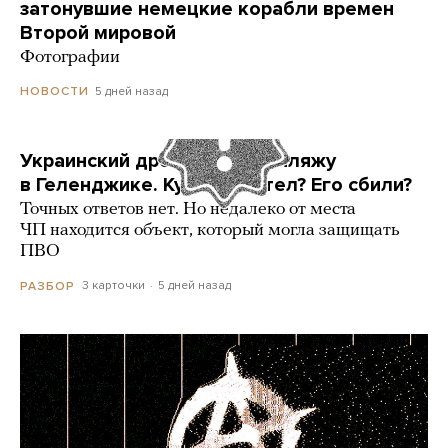
затонувшие немецкие корабли времен
Второй мировой
Фотографии
5 дней назад
НОВОСТИ
Украинский дрон попал по пляжу
в Геленджике. Куда он летел? Его сбили?
Точных ответов нет. Но недалеко от места
ЧП находится объект, который могла защищать
ПВО
3 карточки
5 дней назад
РАЗБОР