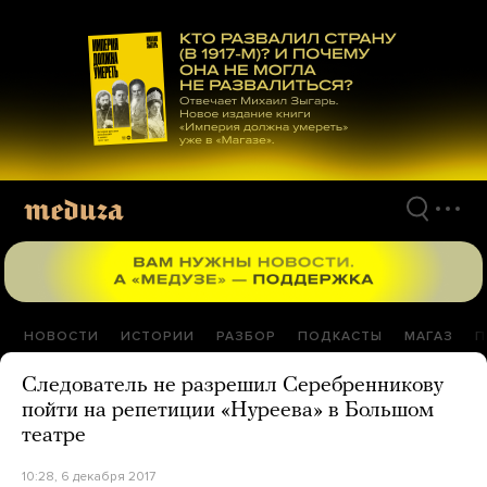
Перейти
к
материалам
НОВОСТИ
ИСТОРИИ
РАЗБОР
ПОДКАСТЫ
МАГАЗ
П
Следователь не разрешил Серебренникову
пойти на репетиции «Нуреева» в Большом
театре
10:28, 6 декабря 2017