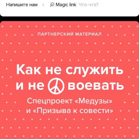
Magic link
Что-что?
Напишите нам