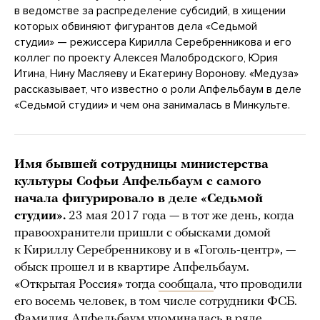
в ведомстве за распределение субсидий, в хищении
которых обвиняют фигурантов дела «Седьмой
студии» — режиссера Кирилла Серебренникова и его
коллег по проекту Алексея Малобродского, Юрия
Итина, Нину Масляеву и Екатерину Воронову. «Медуза»
рассказывает, что известно о роли Апфельбаум в деле
«Седьмой студии» и чем она занималась в Минкульте.
Имя бывшей сотрудницы министерства
культуры Софьи Апфельбаум с самого
начала фигурировало в деле «Седьмой
студии».
23 мая 2017 года — в тот же день, когда
правоохранители пришли с обысками домой
к Кириллу Серебренникову и в «Гоголь-центр», —
обыск прошел и в квартире Апфельбаум.
«Открытая Россия» тогда
сообщала
, что проводили
его восемь человек, в том числе сотрудники ФСБ.
Фамилия Апфельбаум
упоминалась
в ряде