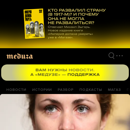
Перейти
к
материалам
НОВОСТИ
ИСТОРИИ
РАЗБОР
ПОДКАСТЫ
МАГАЗ
П