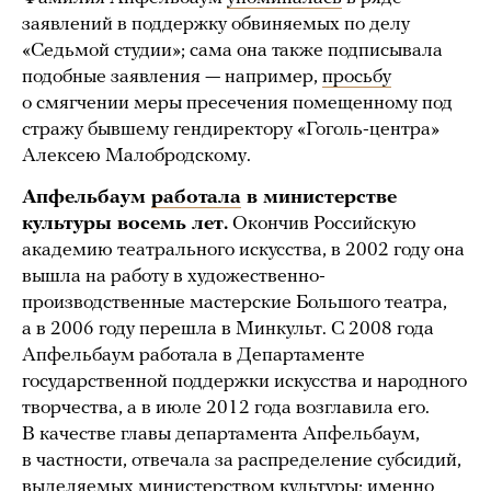
заявлений в поддержку обвиняемых по делу
«Седьмой студии»; сама она также подписывала
подобные заявления — например,
просьбу
о смягчении меры пресечения помещенному под
стражу бывшему гендиректору «Гоголь-центра»
Алексею Малобродскому.
Апфельбаум
работала
в министерстве
культуры восемь лет.
Окончив Российскую
академию театрального искусства, в 2002 году она
вышла на работу в художественно-
производственные мастерские Большого театра,
а в 2006 году перешла в Минкульт. С 2008 года
Апфельбаум работала в Департаменте
государственной поддержки искусства и народного
творчества, а в июле 2012 года возглавила его.
В качестве главы департамента Апфельбаум,
в частности, отвечала за распределение субсидий,
выделяемых министерством культуры; именно