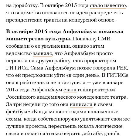
на доработку. В октябре 2015 года
стало известно
,
что ведомство отказалось от идеи распределять
президентские гранты на конкурсной основе.
В октябре 2014 года Апфельбаум покинула
министерство культуры.
Поначалу СМИ
сообщали о ее увольнении, однако затем
ведомство
заявило
, что Апфельбаум просто
перешла на другую работу, став проректором
ГИТИСа. Сама Апфельбаум позже
говорила
РБК,
что ей предложили уйти «в один день». В ГИТИСе
она к работе так и не приступила — уже в январе
2015 года Апфельбаум
стала
гендиректором
Российского академического молодежного театра.
За три недели до того она
написала
в своем
фейсбуке: «Когда меняют годами налаженные
схемы, когда собственноручно уничтожают свои же
лучшие проекты, перестаешь искать логические
связи и остается только верить „ибо абсурдно“».