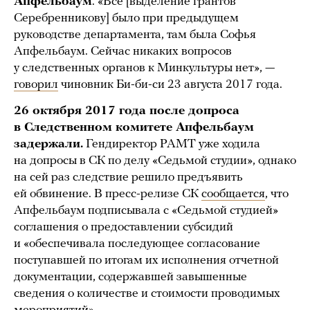
Апфельбаум
. «Все [выделение грантов
Серебренникову] было при предыдущем
руководстве департамента, там была Софья
Апфельбаум. Сейчас никаких вопросов
у следственных органов к Минкультуры нет», —
говорил
чиновник Би-би-си 23 августа 2017 года.
26 октября 2017 года после допроса
в Следственном комитете Апфельбаум
задержали.
Гендиректор РАМТ уже ходила
на допросы в СК по делу «Седьмой студии», однако
на сей раз следствие решило предъявить
ей обвинение. В пресс-релизе СК
сообщается
, что
Апфельбаум подписывала с «Седьмой студией»
соглашения о предоставлении субсидий
и «обеспечивала последующее согласование
поступавшей по итогам их исполнения отчетной
документации, содержавшей завышенные
сведения о количестве и стоимости проводимых