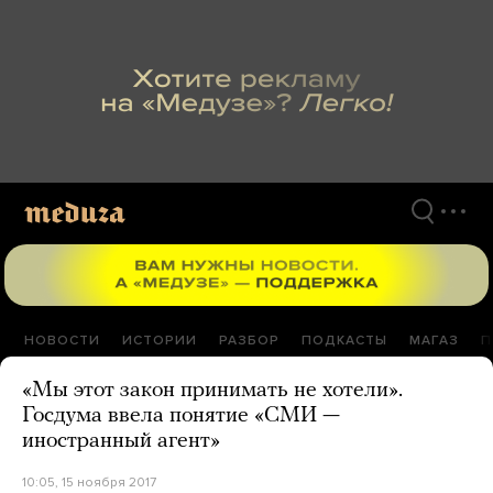
Перейти
к
материалам
НОВОСТИ
ИСТОРИИ
РАЗБОР
ПОДКАСТЫ
МАГАЗ
П
«Мы этот закон принимать не хотели».
Госдума ввела понятие «СМИ —
иностранный агент»
10:05, 15 ноября 2017