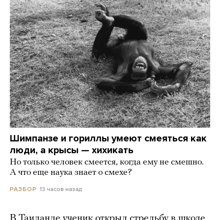
Шимпанзе и гориллы умеют смеяться как
люди, а крысы — хихикать
Но только человек смеется, когда ему не смешно.
А что еще наука знает о смехе?
13 часов назад
РАЗБОР
В Таиланде ученик открыл стрельбу в школе