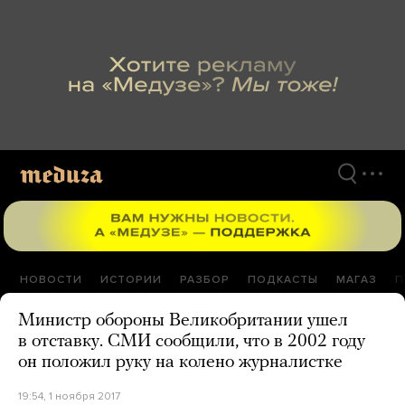
Перейти
к
материалам
НОВОСТИ
ИСТОРИИ
РАЗБОР
ПОДКАСТЫ
МАГАЗ
П
Министр обороны Великобритании ушел
в отставку. СМИ сообщили, что в 2002 году
он положил руку на колено журналистке
19:54, 1 ноября 2017