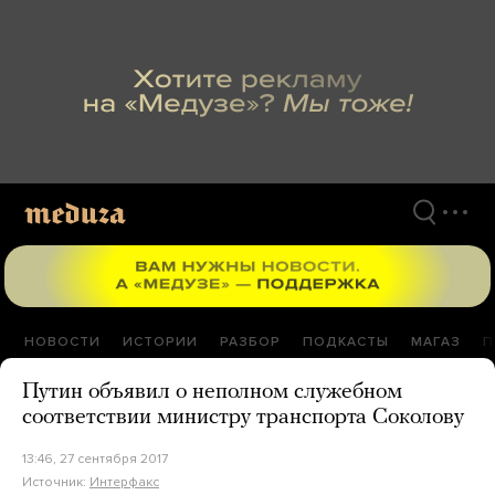
Перейти
к
материалам
НОВОСТИ
ИСТОРИИ
РАЗБОР
ПОДКАСТЫ
МАГАЗ
П
Путин объявил о неполном служебном
соответствии министру транспорта Соколову
13:46, 27 сентября 2017
Источник:
Интерфакс