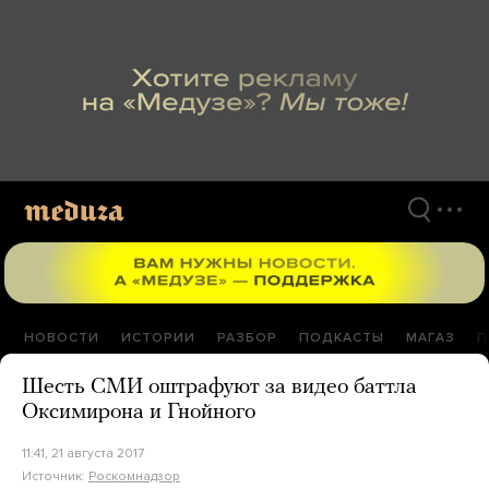
Перейти
к
материалам
НОВОСТИ
ИСТОРИИ
РАЗБОР
ПОДКАСТЫ
МАГАЗ
П
Шесть СМИ оштрафуют за видео баттла
Оксимирона и Гнойного
11:41, 21 августа 2017
Источник:
Роскомнадзор