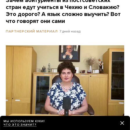
Зачем абитуриенты из постсоветских
стран едут учиться в Чехию и Словакию?
Это дорого? А язык сложно выучить? Вот
что говорят они сами
7 дней назад
ПАРТНЕРСКИЙ МАТЕРИАЛ
МЫ ИСПОЛЬЗУЕМ КУКИ!
ЧТО ЭТО ЗНАЧИТ?