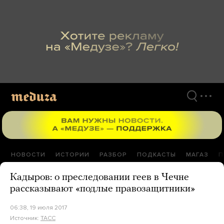
Перейти
к
материалам
НОВОСТИ
ИСТОРИИ
РАЗБОР
ПОДКАСТЫ
МАГАЗ
П
Кадыров: о преследовании геев в Чечне
рассказывают «подлые правозащитники»
06:38, 19 июля 2017
Источник:
ТАСС