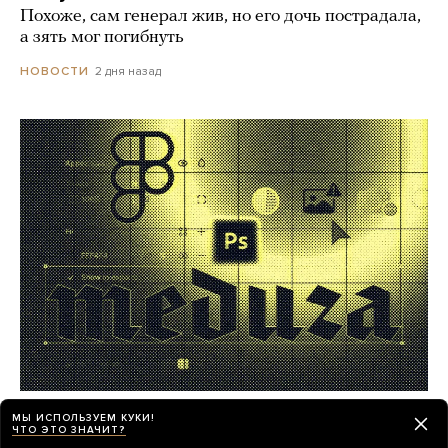
Похоже, сам генерал жив, но его дочь пострадала,
а зять мог погибнуть
2 дня назад
НОВОСТИ
Работа в «Медузе»! Мы ищем
МЫ ИСПОЛЬЗУЕМ КУКИ!
ЧТО ЭТО ЗНАЧИТ?
фоторедактора