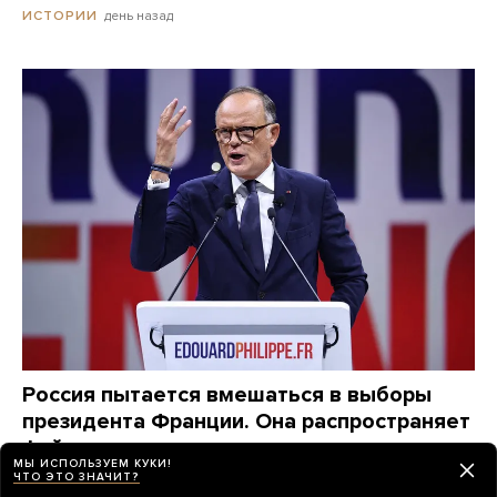
день назад
ИСТОРИИ
Россия пытается вмешаться в выборы
президента Франции. Она распространяет
фейки о возможных кандидатах,
МЫ ИСПОЛЬЗУЕМ КУКИ!
маскируясь под местные издания
ЧТО ЭТО ЗНАЧИТ?