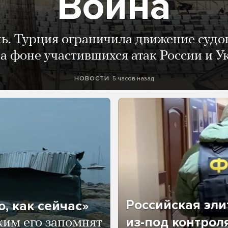
Война
нь. Турция ограничила движение судо
а фоне участившихся атак России и 
5 часов назад
НОВОСТИ
Российская эли
, как сейчас»
из-под контрол
ким его запомнят