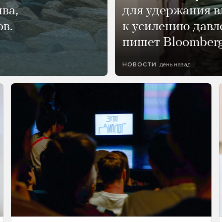
ва,
для удержания в
ов.
к усилению давл
пишет Bloomber
день назад
НОВОСТИ