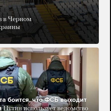
в в Черном
Украины
та боится, что ФСБ выходит
я
Путин использует ведомство