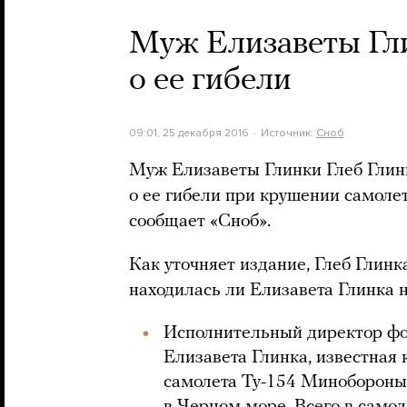
Муж Елизаветы Гл
о ее гибели
09:01, 25 декабря 2016
Источник:
Сноб
Муж Елизаветы Глинки Глеб Гли
о ее гибели при крушении самоле
сообщает «Сноб».
Как уточняет издание, Глеб Глинк
находилась ли Елизавета Глинка 
Исполнительный директор ф
Елизавета Глинка, известная 
самолета Ту-154 Минобороны 