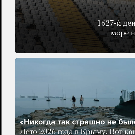
1627-й де
море н
«Никогда так страшно не было
Лето 2026 года в Крыму. Вот ка