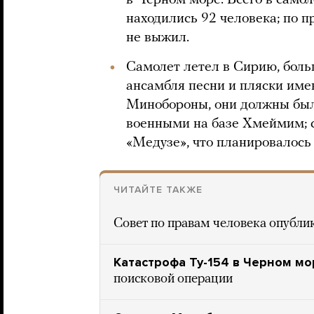
в Черном море. Всего в самол
находились 92 человека; по 
не выжил.
Самолет летел в Сирию, боль
ансамбля песни и пляски им
Минобороны, они должны был
военными на базе Хмеймим; с
«Медузе», что планировалось
ЧИТАЙТЕ ТАКЖЕ
Совет по правам человека опубли
Катастрофа Ту-154 в Черном мо
поисковой операции