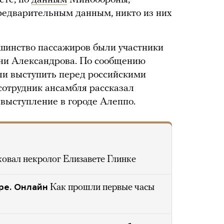
ете, по
данным
Минобороны,
предварительным данным, никто из них
шинство пассажиров были участники
ени Александрова. По сообщению
и выступить перед российскими
отрудник ансамбля рассказал
 выступление в городе Алеппо.
ковал некролог Елизавете Глинке
ре. Онлайн
Как прошли первые часы