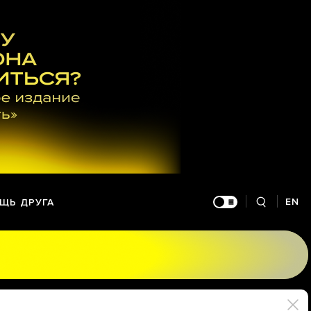
EN
ЩЬ ДРУГА