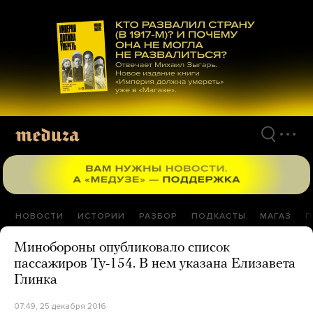
Перейти
к
материалам
НОВОСТИ
ИСТОРИИ
РАЗБОР
ПОДКАСТЫ
МАГАЗ
П
Минобороны опубликовало список
пассажиров Ту-154. В нем указана Елизавета
Глинка
07:49, 25 декабря 2016