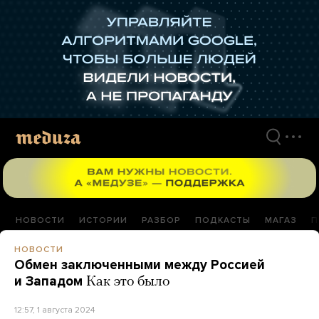
Перейти
к
материалам
НОВОСТИ
ИСТОРИИ
РАЗБОР
ПОДКАСТЫ
МАГАЗ
П
НОВОСТИ
Обмен заключенными между Россией
и Западом
Как это было
12:57, 1 августа 2024