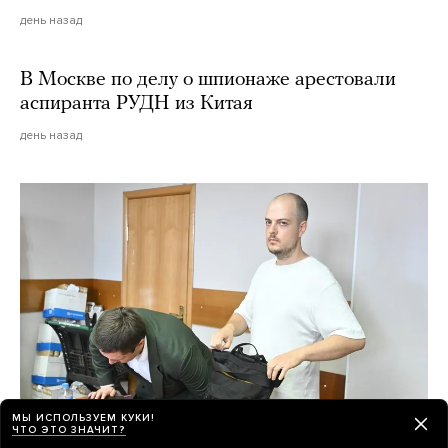
день назад
В Москве по делу о шпионаже арестовали
аспиранта РУДН из Китая
день назад
МЫ ИСПОЛЬЗУЕМ КУКИ!
ЧТО ЭТО ЗНАЧИТ?