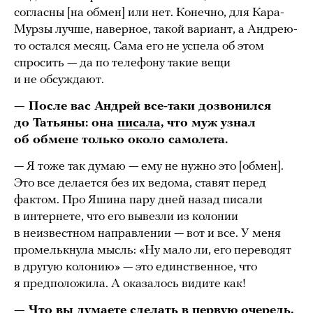
согласны [на обмен] или нет. Конечно, для Кара-
Мурзы лучше, наверное, такой вариант, а Андрею-
то остался месяц. Сама его не успела об этом
спросить — да по телефону такие вещи
и не обсуждают.
— После вас Андрей все-таки дозвонился
до Татьяны: она
писала
, что муж узнал
об обмене только около самолета.
— Я тоже так думаю — ему не нужно это [обмен].
Это все делается без их ведома, ставят перед
фактом. Про Яшина пару дней назад писали
в интернете, что его вывезли из колонии
в неизвестном направлении — вот и все. У меня
промелькнула мысль: «Ну мало ли, его переводят
в другую колонию» — это единственное, что
я предположила. А оказалось видите как!
— Что вы думаете сделать в первую очередь,