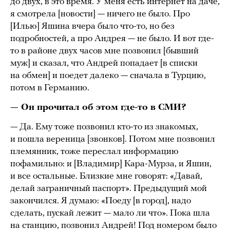
до двух, в это время. У меня есть интернет на даче,
я смотрела [новости] — ничего не было. Про
[Илью] Яшина вчера было что-то, но без
подробностей, а про Андрея — не было. И вот где-
то в районе двух часов мне позвонил [бывший
муж] и сказал, что Андрей попадает [в списки
на обмен] и поедет далеко — сначала в Турцию,
потом в Германию.
— Он прочитал об этом где-то в СМИ?
— Да. Ему тоже позвонил кто-то из знакомых,
и пошла вереница [звонков]. Потом мне позвонил
племянник, тоже переслал информацию
пофамильно: и [Владимир] Кара-Мурза, и Яшин,
и все остальные. Близкие мне говорят: «Давай,
делай заграничный паспорт». Предыдущий мой
закончился. Я думаю: «Поеду [в город], надо
сделать, пускай лежит — мало ли что». Пока шла
на станцию, позвонил Андрей! Под номером было