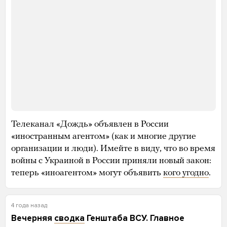
2 января, где не учитываются те, кто погиб при
обстреле Макеевки, поскольку имена погибших
там пока не известны.
Так, на основе информации из открытых
источников «Би-би-си» установила, что 500
мобилизованных погибли в зоне боевых действий
на территории Украины. Еще 38 умерли
на территории России.
Реальные потери среди мобилизованных могут
быть гораздо выше, поскольку во многих
сообщениях о солдатах, погибших в Украине
начиная с октября, не указывается их статус —
поэтому иногда невозможно понять, служил ли
мужчина контрактником, ушел на фронт
добровольцем или был мобилизован.