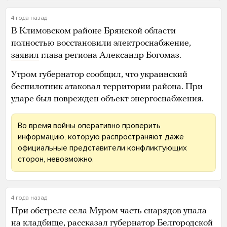
Жительница Берислава, получившая ранения при
обстреле, в машине скорой помощи во время эвакуации
в Херсон
Oleksandr Ratushniak / Reuters / Scanpix / LETA
4 года назад
В свою очередь жители Саратовской области
требуют от местного губернатора
прокомментировать сообщения о погибших
в Макеевке саратовских мобилизованных.