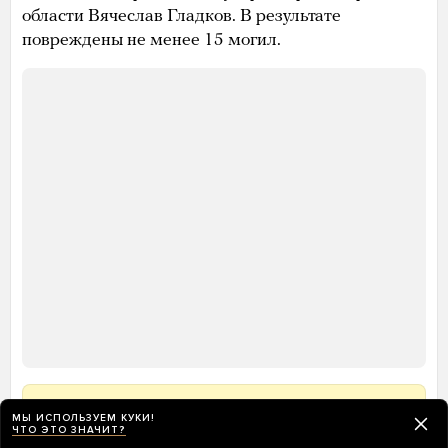
МЫ ИСПОЛЬЗУЕМ КУКИ!
ЧТО ЭТО ЗНАЧИТ?