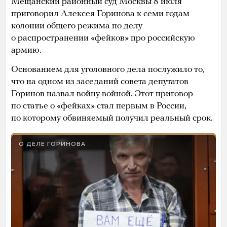
4 года назад
34 депутата Европарламента
написали
письмо
поддержки бывшему московскому
муниципальному депутату Алексею Горинову,
которого осудили по делу о «фейках» про
российскую армию.
Евродепутаты отметили, что восхищаются
смелостью Горинова, а также выражают свою
солидарность в его борьбе за свободную и мирную
Россию.
«Вы не забыты и вы не одиноки в своей праведной