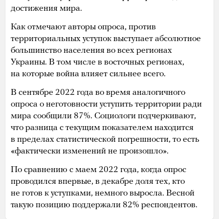
Врачи эвакуируют в Херсон жителя Берислава,
пострадавшего при обстреле
Oleksandr Ratushniak / Reuters / Scanpix / LETA