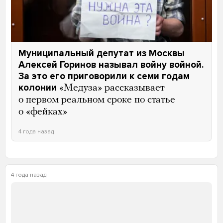
борьбе за освобождение народа России и других
стран континента от ужасов войны. Ваша сила
побуждает нас объединиться и продолжить
поддерживать ваш протест до тех пор, пока дети
Украины не будут в безопасности, а Россия
не станет свободной и мирной», — говорится
в письме.
Мещанский районный суд Москвы 8 июля
приговорил Алексея Горинова к семи годам
колонии общего режима по делу
о распространении «фейков» про российскую
армию.
Основанием для уголовного дела послужило то,
что на одном из заседаний совета депутатов
Горинов назвал войну войной. Этот приговор
по статье о «фейках» стал первым в России,
по которому обвиняемый получил реальный срок.