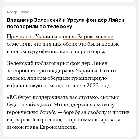
В результате удара были уничтожены
и повреждены до 10 единиц различной военной
техники. Потери среди российских военных
уточняются, сообщает Генштаб.
Во время войны оперативно проверить
информацию, которую распространяют даже
официальные представители конфликтующих
сторон, невозможно.
Об обстреле в ночь на 1 января базы военных РФ,
которая располагалась в здании ПТУ в Макеевке,
первыми сообщили российские и украинские
телеграм-каналы. По разным неофициальным
данным, потери личного состава при ударе
достигают десятков или сотен человек убитыми
и ранеными.