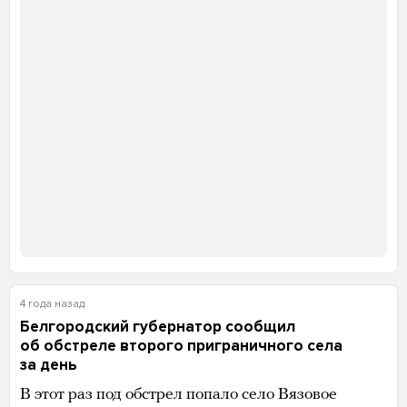
4 года назад
Владимир Зеленский и Урсула фон дер Ляйен
поговорили по телефону
Президент Украины
и
глава Еврокомиссии
отметили, что для них обоих это были первые
в новом году официальные переговоры.
Зеленский поблагодарил фон дер Ляйен
за европейскую поддержку Украины. По его
словам, лидеры обсудили гуманитарную
и финансовую помощь стране в 2023 году.
«ЕС будет поддерживать вас столько, сколько
будет необходимо. Мы поддерживаем вашу
героическую борьбу — борьбу за свободу и против
варварской агрессии», — прокомментировала
звонок глава Еврокомиссии.
4 года назад