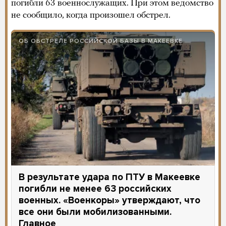
4 года назад
Вечерняя
сводка
Генштаба ВСУ. Главное
В течение дня войска РФ нанесли один
ракетный и 28 авиационных ударов
по территориям Украины. При этом 27
авиаударов пришлись на атаки беспилотников
«Шахед-136». Все дроны были сбиты ВСУ.
Российские военные, неся потери, продолжают
попытки наступления на Бахмутском
направлении и пытаются улучшить тактическое
положение на Купянском и Авдеевском
направлениях.
На оккупированной территории Херсонской
области россияне собирают информацию
о местных предпринимателях, а также
изымают у них товары и автомобильный
транспорт.