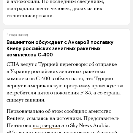
и автомобили. По последним сведениям,
пострадали шесть человек, двоих из них
госпитализировали.
4 года назад
Вашингтон обсуждает с Анкарой поставку
Киеву российских зенитных ракетных
комплексов С-400
США ведут с Турцией переговоры об отправке
в Украину российских зенитных ракетных
комплексов С-400 в обмен на то, что Турцию
вернут в американскую программу производства
истребителя пятого поколения F-35, а со страны
снимут санкции.
Первоначально об этом
сообщило
агентство
Reuters, ссылаясь на источники. Представитель
Пентагона
подтвердил
это Sky News Arabia.
«Мы ведем постоянные переговоры с Анкарой