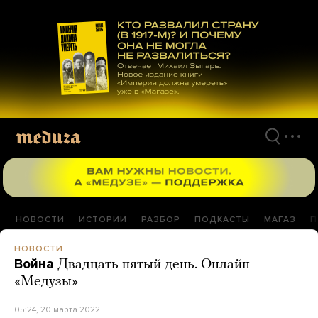
Перейти
к
материалам
НОВОСТИ
ИСТОРИИ
РАЗБОР
ПОДКАСТЫ
МАГАЗ
П
НОВОСТИ
Война
Двадцать пятый день. Онлайн
«Медузы»
05:24, 20 марта 2022