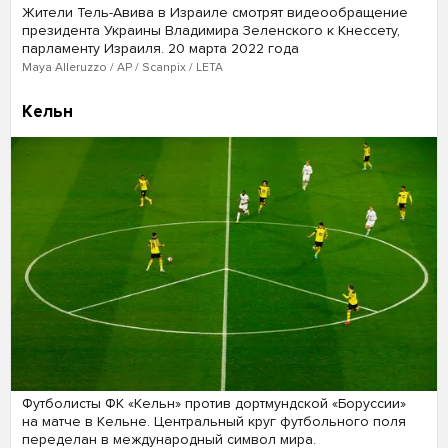
Жители Тель-Авива в Израиле смотрят видеообращение
президента Украины Владимира Зеленского к Кнессету,
парламенту Израиля. 20 марта 2022 года
Maya Alleruzzo / AP / Scanpix / LETA
Кельн
Футболисты ФК «Кельн» против дортмундской «Боруссии»
на матче в Кельне. Центральный круг футбольного поля
переделан в международный символ мира.