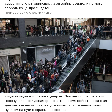
суррогатного материнства. Из-за войны родители не могут
забрать из центра 19 детей
Rodrigo Abd / AP / Scanpix / LETA
Люди покидают торговый центр во Львове после того, как
прозвучала воздушная тревога. Во время войны город стал
для множества украинцев убежищем или перевалочным
пунктом на пути в страны Евросоюза