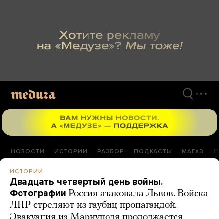
Перейти
к
материалам
НОВОСТИ
ИСТОРИИ
РАЗБОР
ПОДКАСТЫ
МАГАЗ
П
ИСТОРИИ
Двадцать четвертый день войны.
Фотографии
Россия атаковала Львов. Войска
ЛНР стреляют из гаубиц пропагандой.
Эвакуация из Мариуполя продолжается