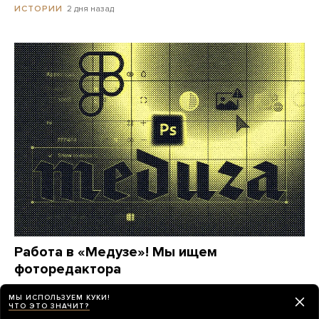
2 дня назад
ИСТОРИИ
Работа в «Медузе»! Мы ищем
фоторедактора
25 дней назад
МЕДУЗА
МЫ ИСПОЛЬЗУЕМ КУКИ!
ЧТО ЭТО ЗНАЧИТ?