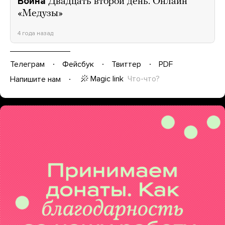
Война
Двадцать второй день. Онлайн
«Медузы»
4 года назад
Телеграм
Фейсбук
Твиттер
PDF
Magic link
Что-что?
Напишите нам