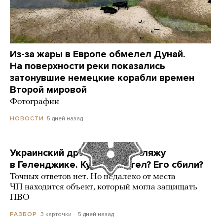
Из-за жары в Европе обмелел Дунай.
На поверхности реки показались
затонувшие немецкие корабли времен
Второй мировой
Фотографии
5 дней назад
НОВОСТИ
Украинский дрон попал по пляжу
в Геленджике. Куда он летел? Его сбили?
Точных ответов нет. Но недалеко от места
ЧП находится объект, который могла защищать
ПВО
3 карточки
5 дней назад
РАЗБОР