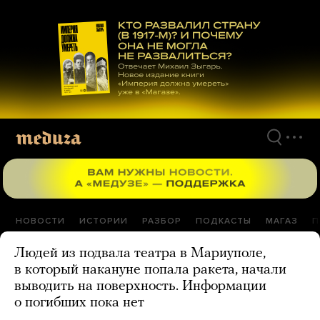
Перейти
к
материалам
НОВОСТИ
ИСТОРИИ
РАЗБОР
ПОДКАСТЫ
МАГАЗ
П
Людей из подвала театра в Мариуполе,
в который накануне попала ракета, начали
выводить на поверхность. Информации
о погибших пока нет