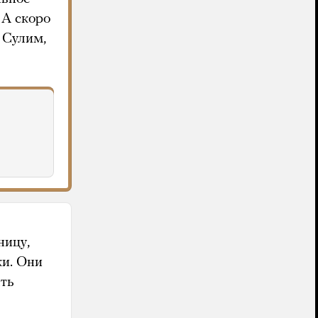
 А скоро
 Сулим,
ницу,
ки. Они
ать