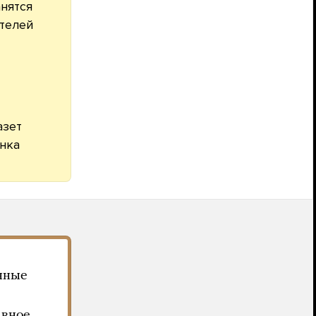
анятся
ителей
азет
онка
нные
авное