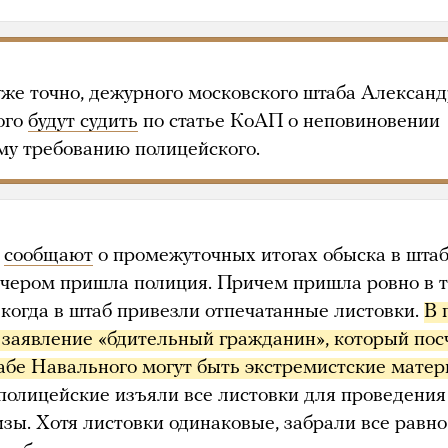
уже точно, дежурного московского штаба Алексан
ого
будут судить
по статье КоАП о неповиновении
му требованию полицейского.
а
сообщают
о промежуточных итогах обыска в штаб
ечером пришла полиция. Причем пришла ровно в т
 когда в штаб привезли отпечатанные листовки.
В 
 заявление «бдительный гражданин», который посч
табе Навального могут быть экстремистские матер
 полицейские изъяли все листовки для проведения
зы. Хотя листовки одинаковые, забрали все равно