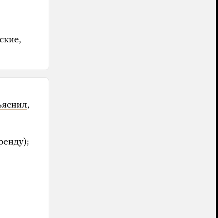
ские,
ъяснил
,
ренду);