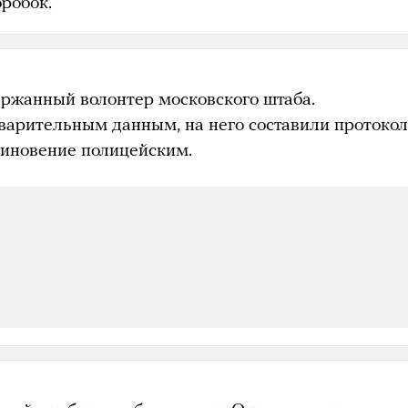
робок.
ержанный волонтер московского штаба.
варительным данным, на него составили протокол
виновение полицейским.