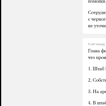
помощи.
Сотрудн
с черног
не уточн
9 лет назад
Глава ф
что про
1. Штаб
2. Собст
3. На а
4. В шт