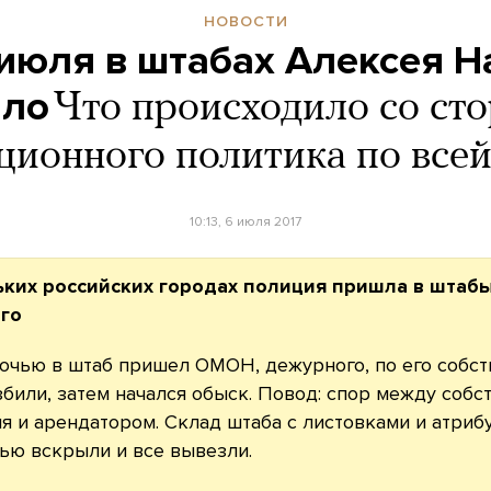
НОВОСТИ
июля в штабах Алексея Н
ыло
Что происходило со ст
ционного политика по всей
10:13, 6 июля 2017
ьких российских городах полиция пришла в штаб
го
очью в штаб пришел ОМОН, дежурного, по его собс
збили, затем начался обыск. Повод: спор между соб
 и арендатором. Склад штаба с листовками и атриб
ью вскрыли и все вывезли.