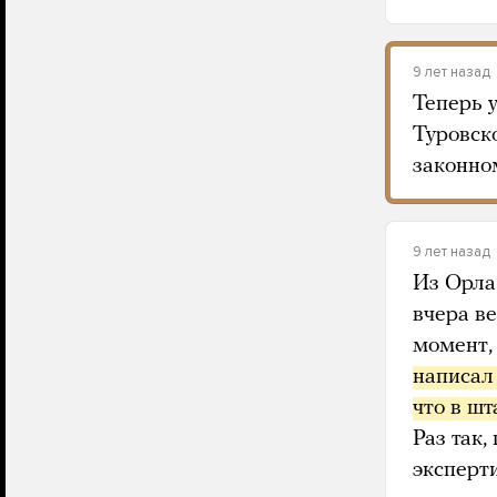
9 лет назад
Теперь 
Туровск
законно
9 лет назад
Из Орл
вчера в
момент,
написал
что в ш
Раз так,
эксперти