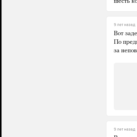
шесть ко
9 лет назад
Вот зад
По пред
за непо
9 лет назад