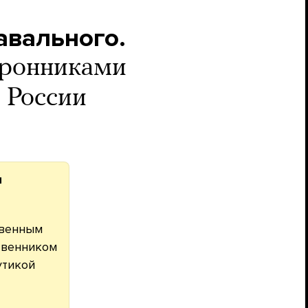
авального.
оронниками
 России
ы
твенным
ственником
утикой