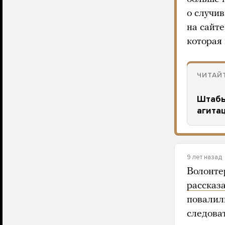
о случи
на сайт
которая 
ЧИТАЙ
Штабы
агитац
9 лет назад
Волонтер
рассказ
повалил
следова