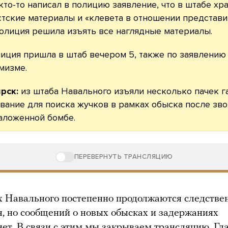
кто-то написал в полицию заявление, что в штабе хр
тские материалы и «клевета в отношении представ
полиция решила изъять все наглядные материалы.
иция пришла в штаб вечером 5, также по заявлению
мизме.
рск:
из штаба Навального изъяли несколько пачек г
вание для поиска жучков в рамках обыска после зв
аложенной бомбе.
ПЕРЕВЕРНУТЬ ТРАНСЛЯЦИЮ
х Навального постепенно продолжаются следстве
я, но сообщений о новых обысках и задержаниях
нет. В связи с этим мы закрываем трансляцию. Гл