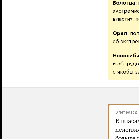
Вологда:
экстремис
власти», 
Орел:
пол
об экстре
Новосиби
и оборудо
о якобы з
9 лет назад
В штаба
действи
больше 