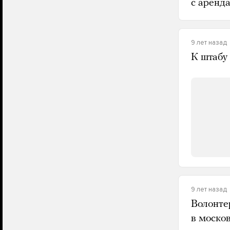
с аренда
9 лет назад
К штабу
9 лет назад
Волонте
в моско