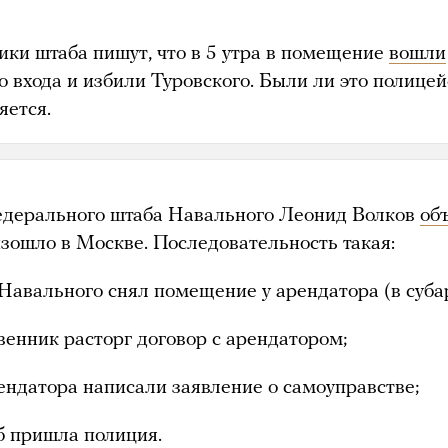
ики штаба пишут, что в 5 утра в помещение
вошли
о входа и избили Туровского. Были ли это полицей
яется.
едерального штаба Навального Леонид Волков
об
изошло в Москве. Последовательность такая:
 Навального снял помещение у арендатора (в суба
венник расторг договор с арендатором;
рендатора написали заявление о самоуправстве;
аб пришла полиция.