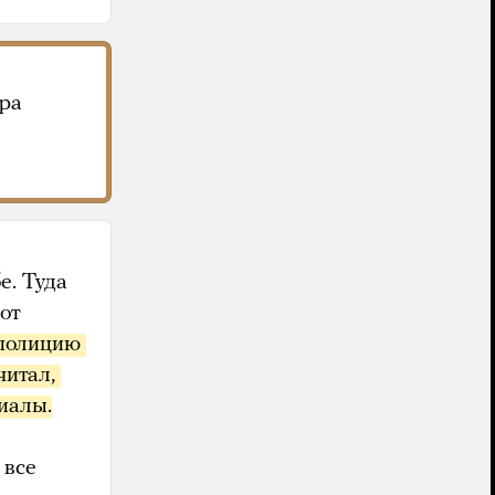
дра
е. Туда
от
полицию 
итал, 
иалы.
 все