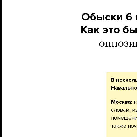
Обыски 6 
Как это б
оппози
В нескол
Навально
Москва:
н
словам, и
помещения
также ноч