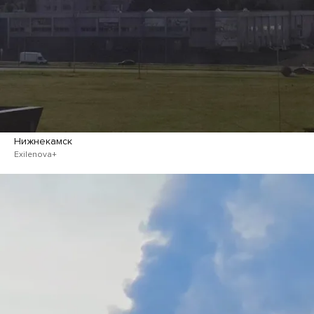
Нижнекамск
Exilenova+