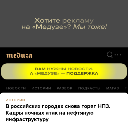
Перейти
к
материалам
НОВОСТИ
ИСТОРИИ
РАЗБОР
ПОДКАСТЫ
МАГАЗ
П
ИСТОРИИ
В российских городах снова горят НПЗ.
Кадры ночных атак на нефтяную
инфраструктуру