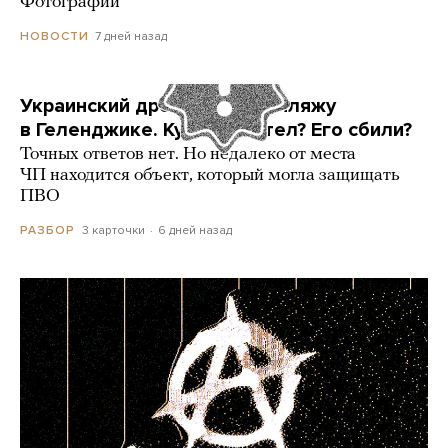
Фотографии
7 дней назад
НОВОСТИ
Украинский дрон попал по пляжу
в Геленджике. Куда он летел? Его сбили?
Точных ответов нет. Но недалеко от места
ЧП находится объект, который могла защищать
ПВО
3 карточки
6 дней назад
РАЗБОР