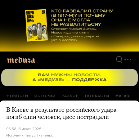
Перейти
к
материалам
НОВОСТИ
ИСТОРИИ
РАЗБОР
ПОДКАСТЫ
МАГАЗ
П
В Киеве в результате российского удара
погиб один человек, двое пострадали
05:58, 8 июля 2026
Источник:
Тимур Ткаченко