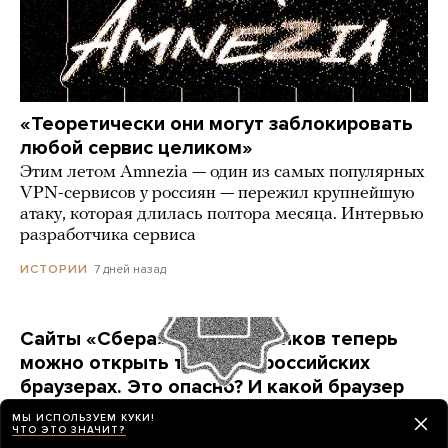
«Теоретически они могут заблокировать
любой сервис целиком»
Этим летом Amnezia — один из самых популярных
VPN-сервисов у россиян — пережил крупнейшую
атаку, которая длилась полтора месяца. Интервью
разработчика сервиса
7 дней назад
ИСТОРИИ
Сайты «Сбера» и других банков теперь
можно открыть только в российских
браузерах. Это опасно? И какой браузер
выбрать?
МЫ ИСПОЛЬЗУЕМ КУКИ!
ЧТО ЭТО ЗНАЧИТ?
Короткая инструкция для тех, кто опасается