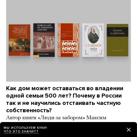
Как дом может оставаться во владении
одной семьи 500 лет? Почему в России
так и не научились отстаивать частную
собственность?
Автор книги «Люди за забором» Максим
Трудолюбов советует книги, которые отвечают
МЫ ИСПОЛЬЗУЕМ КУКИ!
на эти вопросы
ЧТО ЭТО ЗНАЧИТ?