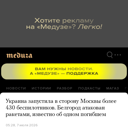
Перейти
к
материалам
НОВОСТИ
ИСТОРИИ
РАЗБОР
ПОДКАСТЫ
МАГАЗ
П
Украина запустила в сторону Москвы более
430 беспилотников. Белгород атакован
ракетами, известно об одном погибшем
05:28, 7 июля 2026