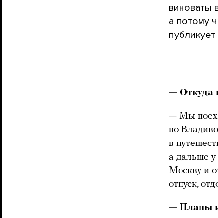
виноваты в
а потому ч
публикует 
— Откуда 
— Мы поеха
во Владиво
в путешест
а дальше у
Москву и о
отпуск, отд
— Планы и