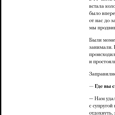
встала кол
было впере
от нас до 
мы продвиг
Были момен
занимали. 
происходил
и простоял
Заправилис
— Где вы с
— Нам удал
с супругой 
отдохнуть, 