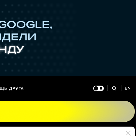
EN
ЩЬ ДРУГА