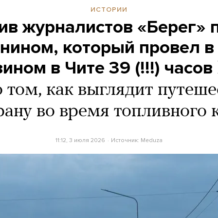
ИСТОРИИ
ив журналистов «Берег» 
янином, который провел в
ином в Чите 39 (!!!) часов
о том, как выглядит путеше
рану во время топливного 
11:12, 3 июля 2026
Источник:
Meduza