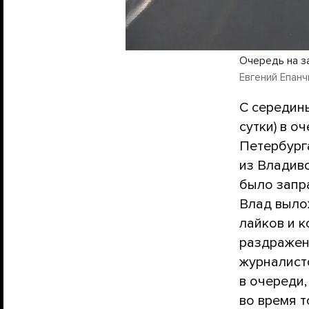
Очередь на з
Евгений Епанчи
С середин
сутки) в о
Петербург
из Владиво
было запра
Влад выл
лайков и 
раздражен
журналист
в очереди,
во время т