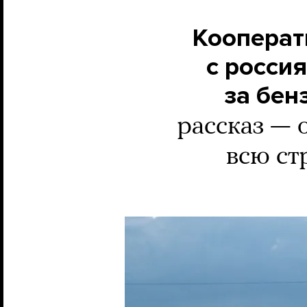
Кооперат
с росси
за бенз
рассказ — 
всю ст