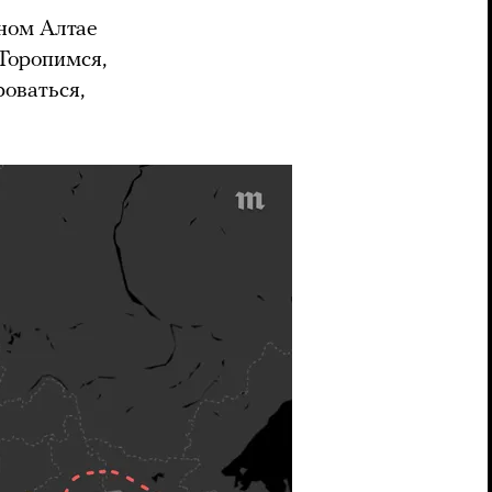
рном Алтае
 Торопимся,
оваться,