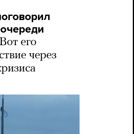
поговорил
 очереди
Вот его
ствие через
кризиса