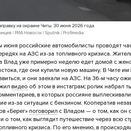
аправку на окраине Читы. 30 июня 2026 года
нцев / РИА Новости / Sputnik / Profimedia
ы июня российские автомобилисты проводят час
чередях на АЗС из-за топливного кризиса. Жител
а Влад уже примерно неделю едет домой с жен
стока, где они купили новую машину. В Чите им
виться, и они заехали на АЗС. На 36-м часу ож
ожил
видео
об этом в инстаграм; ролик набрал т
комментариев, в которых россияне выплескивали
ие из-за ситуации с бензином. Кооператив нез
ов «Берег»
поговорил
с Владом — о том, как он 
 и о том, как выглядит путешествие через всю с
опливного кризиса. По его мнению, в происход