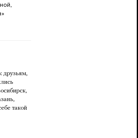
ной,
а»
к друзьям,
ились
восибирск,
зань,
себе такой