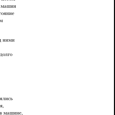
о машин
тояние
ем
д ними
 долго
нялись
я,
 в машине,