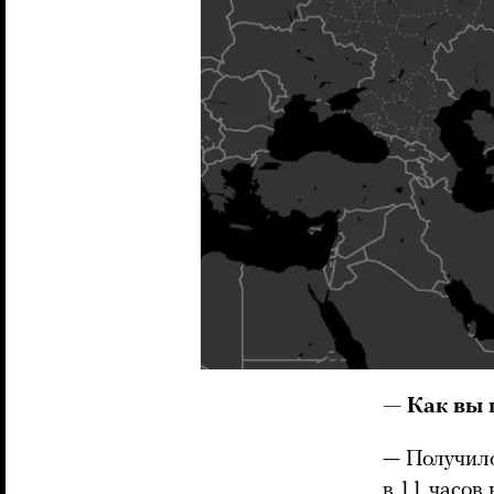
— Как вы 
— Получило
в 11 часов