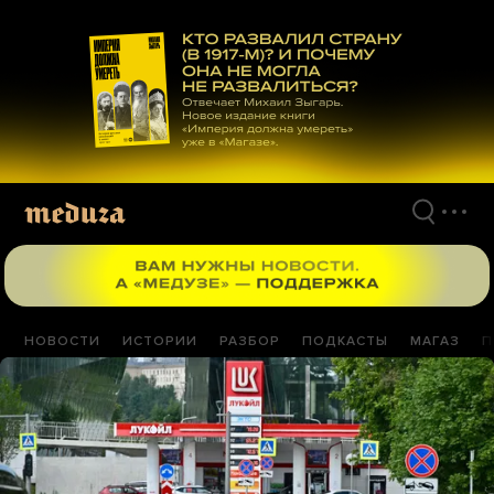
Перейти
к
материалам
НОВОСТИ
ИСТОРИИ
РАЗБОР
ПОДКАСТЫ
МАГАЗ
П