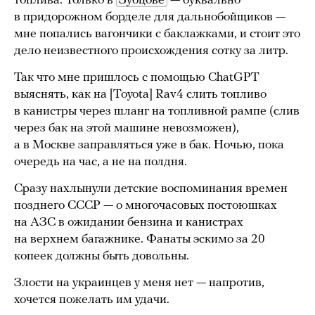
топлива. Только в
Зубцове
— буквально
в придорожном борделе для дальнобойщиков —
мне попались вагончики с баклажками, и стоит это
дело неизвестного происхождения сотку за литр.
Так что мне пришлось с помощью ChatGPT
выяснять, как на [Toyota] Rav4 слить топливо
в канистры через шланг на топливной рампе (слив
через бак на этой машине невозможен),
а в Москве заправляться уже в бак. Ночью, пока
очередь на час, а не на полдня.
Сразу нахлынули детские воспоминания времен
позднего СССР — о многочасовых постоюшках
на АЗС в ожидании бензина и канистрах
на верхнем багажнике. Фанаты эскимо за 20
копеек должны быть довольны.
Злости на украинцев у меня нет — напротив,
хочется пожелать им удачи.