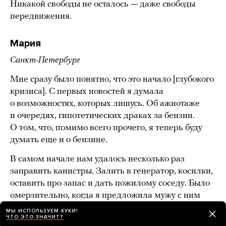
Никакой свободы не осталось — даже свободы
передвижения.
Мария
Санкт-Петербург
Мне сразу было понятно, что это начало [глубокого
кризиса]. С первых новостей я думала
о возможностях, которых лишусь. Об ажиотаже
и очередях, гипотетических драках за бензин.
О том, что, помимо всего прочего, я теперь буду
думать еще и о бензине.
В самом начале нам удалось несколько раз
заправить канистры. Залить в генератор, косилки,
оставить про запас и дать пожилому соседу. Было
омерзительно, когда я предложила мужу с ним
не делиться. Эта сраная система даже из меня
МЫ ИСПОЛЬЗУЕМ КУКИ!
ЧТО ЭТО ЗНАЧИТ?
подняла самое темное. Думала, что этого никогда