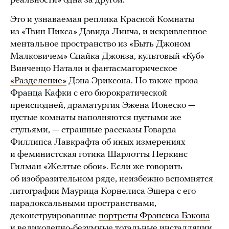
реальности» одна за другой.
Это и узнаваемая реплика Красной Комнаты
из «Твин Пикса» Дэвида Линча, и искривленное
ментальное пространство из «Быть Джоном
Малковичем» Спайка Джонза, культовый «Куб»
Винченцо Натали и фантасмагорическое
«Разделение»
Дэна Эриксона. Но также проза
Франца Кафки с его бюрократической
преисподней, драматургия Эжена Ионеско —
пустые комнаты наполняются пустыми же
стульями, — страшные рассказы Говарда
Филлипса Лавкрафта об иных измерениях
и феминистская готика Шарлотты Перкинс
Гилман «Желтые обои». Если же говорить
об изобразительном ряде, неизбежно вспомнятся
литографии Маурица Корнелиса Эшера
с его
парадоксальными пространствами,
деконструированные
портреты Фрэнсиса Бэкона
и великолепно-безумные тотальные
инсталляции