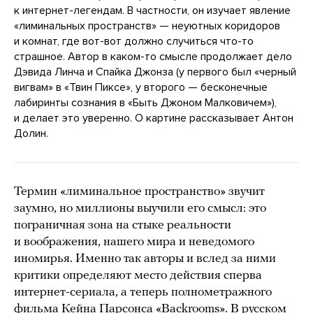
к интернет-легендам. В частности, он изучает явление
«лиминальных пространств» — неуютных коридоров
и комнат, где вот-вот должно случиться что-то
страшное. Автор в каком-то смысле продолжает дело
Дэвида Линча и Спайка Джонза (у первого был «черный
вигвам» в «Твин Пиксе», у второго — бесконечные
лабиринты сознания в «Быть Джоном Малковичем»),
и делает это уверенно. О картине рассказывает Антон
Долин.
Термин «лиминальное пространство» звучит
заумно, но миллионы выучили его смысл: это
пограничная зона на стыке реальности
и воображения, нашего мира и неведомого
иномирья. Именно так авторы и вслед за ними
критики определяют место действия сперва
интернет-сериала, а теперь полнометражного
фильма Кейна Парсонса «Backrooms». В русском