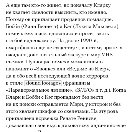
А еще там кто-то живет, но поначалу Кларку
не хватает смелости выяснить, кто именно.
Потому он приглашает продавцов помладше,
Бобби (Финн Беннетт) и Кэт (Лукита Максвелл),
помочь ему в исследованиях и просит взять
с собой видеокамеру. На дворе 1990-й,
смартфонов еще не существует, и потому зрителя
ожидает дополнительный экскурс в мир VHS-
съемки. Пугающие помехи моментально
напомнят о «Звонке» или «Ведьме из Блэр»,
да и обо всей последующей волне хорроров
в стиле
«found footage»
(франшизы
«Паранормальное явление», «З/Л/О» и т. д.). Когда
Кларк и Бобби с Кэт пропадают без вести,
на их поиски отправляется Мэри, у которой и без
этого хватает шкафов со скелетами. На эту роль
приглашена норвежка Ренате Реинсве,
доказавшая свой вкус к диковатому инди-кино еще