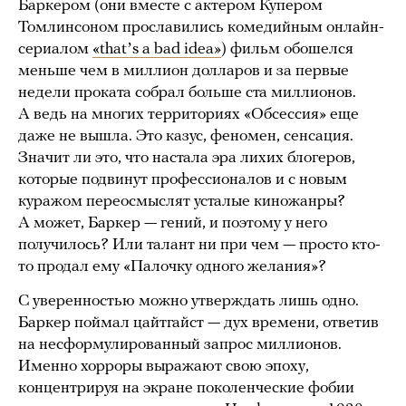
Баркером (они вместе с актером Купером
Томлинсоном прославились комедийным онлайн-
сериалом
«thatʼs a bad idea»
) фильм обошелся
меньше чем в миллион долларов и за первые
недели проката собрал больше ста миллионов.
А ведь на многих территориях «Обсессия» еще
даже не вышла. Это казус, феномен, сенсация.
Значит ли это, что настала эра лихих блогеров,
которые подвинут профессионалов и с новым
куражом переосмыслят усталые киножанры?
А может, Баркер — гений, и поэтому у него
получилось? Или талант ни при чем — просто кто-
то продал ему «Палочку одного желания»?
С уверенностью можно утверждать лишь одно.
Баркер поймал цайтгайст — дух времени, ответив
на несформулированный запрос миллионов.
Именно хорроры выражают свою эпоху,
концентрируя на экране поколенческие фобии