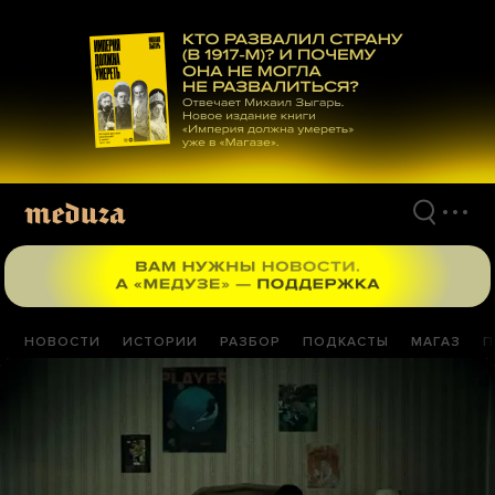
Перейти
к
материалам
НОВОСТИ
ИСТОРИИ
РАЗБОР
ПОДКАСТЫ
МАГАЗ
П