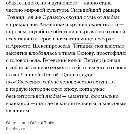
обаятельного, но и пугающего — давно стала
частью мировой культуры. Сильнейший рыцарь
Роланд
, он же Орландо, сходил с ума от любви
к прекрасной Анжелике и крушил окрестности —
впрочем, подобные обсессии накрывали с головой
всех главных героев поэм итальянцев Боярдо
и Ариосто. Шекспировская
Титания
под властью
заклятия влюблялась в ткача Основу, простофилю
с головой осла. Гетевский юный
Вертер
кончал
с собой из-за невозможности быть вместе со своей
возлюбленной Лоттой. Однако, судя
по «Обсессии», сейчас человечество вступило
в первую историческую эпоху, когда ужас
бесконтрольной любви — заметим, формально
взаимной — стал не исключительным, а массовым
явлением.
Obsession | Official Trailer
Blumhouse