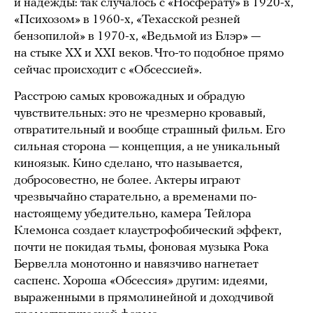
и надежды: так случалось с «Носферату» в 1920-х,
«Психозом» в 1960-х, «Техасской резней
бензопилой» в 1970-х, «Ведьмой из Блэр» —
на стыке XX и XXI веков. Что-то подобное прямо
сейчас происходит с «Обсессией».
Расстрою самых кровожадных и обрадую
чувствительных: это не чрезмерно кровавый,
отвратительный и вообще страшный фильм. Его
сильная сторона — концепция, а не уникальный
киноязык. Кино сделано, что называется,
добросовестно, не более. Актеры играют
чрезвычайно старательно, а временами по-
настоящему убедительно, камера Тейлора
Клемонса создает клаустрофобический эффект,
почти не покидая тьмы, фоновая музыка Рока
Бервелла монотонно и навязчиво нагнетает
саспенс. Хороша «Обсессия» другим: идеями,
выраженными в прямолинейной и доходчивой