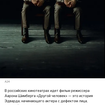
A24
В российских кинотеатрах идет фильм режиссера
Аарона Шимберга «Другой человек» — это история
Эдварда, начинающего актера с дефектом лица,