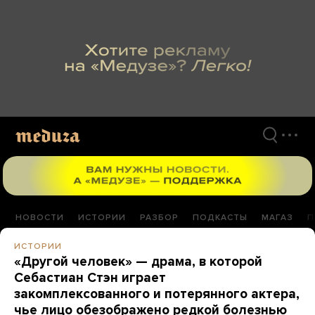
Перейти
к
материалам
НОВОСТИ
ИСТОРИИ
РАЗБОР
ПОДКАСТЫ
МАГАЗ
П
ИСТОРИИ
«Другой человек» — драма, в которой
Себастиан Стэн играет
закомплексованного и потерянного актера,
чье лицо обезображено редкой болезнью