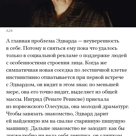
A24
А главная проблема Эдварда — неуверенность
в себе. Потому и сняться ему пока что удалось
только в социальной рекламе о поддержке людей
с особенностями строения лица. Когда же
симпатичная новая соседка по лестничной клетке
инстинктивно отшатывается при первой встрече
с Эдвардом, он видит в этом знак: по меньшей
мере, она его точно видит, выделяет из общей
массы. Ингрид (Ренате Реинсве) приехала
из норвежского Олесунда, она молодой драматург.
Чтобы завязать знакомство, Эдвард дарит
ей найденную им на свалке старинную пишущую
машинку. Дальше знакомство не заходит: как бы
дружелюбно ни вела себя девушка, он слишком