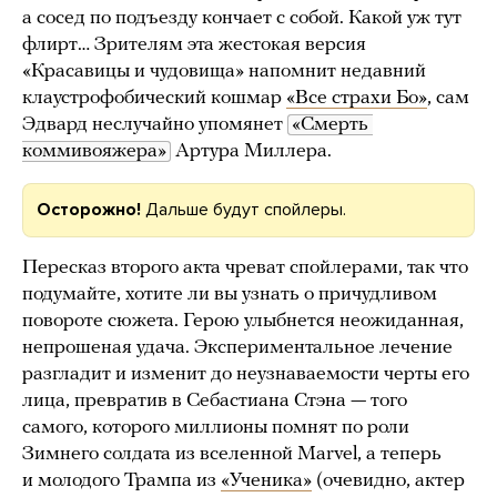
а сосед по подъезду кончает с собой. Какой уж тут
флирт… Зрителям эта жестокая версия
«Красавицы и чудовища» напомнит недавний
клаустрофобический кошмар
«Все страхи Бо»
, сам
Эдвард неслучайно упомянет
«Смерть 
коммивояжера»
Артура Миллера.
Осторожно!
Дальше будут спойлеры.
Пересказ второго акта чреват спойлерами, так что
подумайте, хотите ли вы узнать о причудливом
повороте сюжета. Герою улыбнется неожиданная,
непрошеная удача. Экспериментальное лечение
разгладит и изменит до неузнаваемости черты его
лица, превратив в Себастиана Стэна — того
самого, которого миллионы помнят по роли
Зимнего солдата из вселенной Marvel, а теперь
и молодого Трампа из
«Ученика»
(очевидно, актер