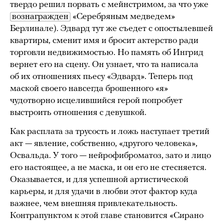
твердо решил порвать с мейнстримом, за что уже
вознагражден
«Серебряным медведем»
Берлинале). Эдвард тут же съедет с опостылевшей
квартиры, сменит имя и бросит актерство ради
торговли недвижимостью. Но память об Ингрид
вернет его на сцену. Он узнает, что та написала
об их отношениях пьесу «Эдвард». Теперь под
маской своего навсегда брошенного «я»
чудотворно исцелившийся герой попробует
выстроить отношения с девушкой.
Как расплата за трусость и ложь наступает третий
акт — явление, собственно, «другого человека»,
Освальда. У того — нейрофиброматоз, зато и лицо
его настоящее, а не маска, и он его не стесняется.
Оказывается, и для успешной артистической
карьеры, и для удачи в любви этот фактор куда
важнее, чем внешняя привлекательность.
Контрапунктом к этой главе становится «Сирано