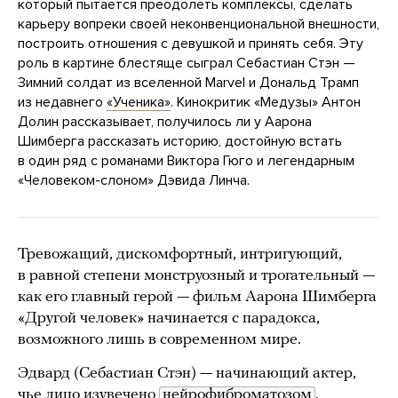
который пытается преодолеть комплексы, сделать
карьеру вопреки своей неконвенциональной внешности,
построить отношения с девушкой и принять себя. Эту
роль в картине блестяще сыграл Себастиан Стэн —
Зимний солдат из вселенной Marvel и Дональд Трамп
из недавнего
«Ученика»
. Кинокритик «Медузы» Антон
Долин рассказывает, получилось ли у Аарона
Шимберга рассказать историю, достойную встать
в один ряд с романами Виктора Гюго и легендарным
«Человеком-слоном» Дэвида Линча.
Тревожащий, дискомфортный, интригующий,
в равной степени монструозный и трогательный —
как его главный герой — фильм Аарона Шимберга
«Другой человек» начинается с парадокса,
возможного лишь в современном мире.
Эдвард (Себастиан Стэн) — начинающий актер,
чье лицо изувечено
нейрофиброматозом
.