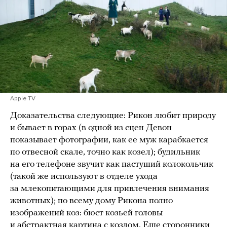
Apple TV
Доказательства следующие: Рикон любит природу
и бывает в горах (в одной из сцен Девон
показывает фотографии, как ее муж карабкается
по отвесной скале, точно как козел); будильник
на его телефоне звучит как пастуший колокольчик
(такой же используют в отделе ухода
за млекопитающими для привлечения внимания
животных); по всему дому Рикона полно
изображений коз: бюст козьей головы
и абстрактная картина с козлом. Еще сторонники