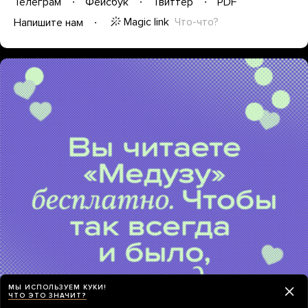
Телеграм
Фейсбук
Твиттер
PDF
Magic link
Что-что?
Напишите нам
МЫ ИСПОЛЬЗУЕМ КУКИ!
ЧТО ЭТО ЗНАЧИТ?