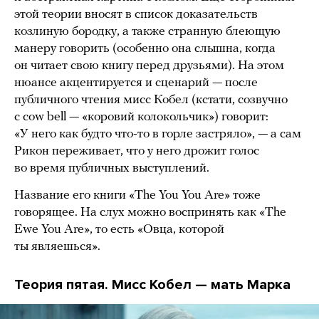
этой теории вносят в список доказательств
козлиную бородку, а также странную блеющую
манеру говорить (особенно она слышна, когда
он читает свою книгу перед друзьями). На этом
нюансе акцентируется и сценарий — после
публичного чтения мисс Кобел (кстати, созвучно
с cow bell — «коровий колокольчик») говорит:
«У него как будто что-то в горле застряло», — а сам
Рикон переживает, что у него дрожит голос
во время публичных выступлений.
Название его книги «The You You Are» тоже
говорящее. На слух можно воспринять как «The
Ewe You Are», то есть «Овца, которой
ты являешься».
Теория пятая. Мисс Кобел — мать Марка