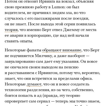
Потом он отвозит Ирвинга на вокзал, объясняя
свою прежнюю работу в Lumon: он был
водителем, не причинял людям зла, но что
случалось с его пассажирами после поездки,
он не знает. После выхода этой серии появилась
теория
, что именно Берт отвез Джемму от места
ее аварии в корпорацию, где над ней начали
ставить опыты.
Некоторые фанаты
обращают внимание
, что Берт
не подчиняется Милчику, а даже наоборот —
завуалированно сам дает ему указания. Он вовсе
не опечален своим выходом на пенсию
и расставанием с Ирвингом, потому что, вероятно,
знает, что они встретятся за пределами офиса.
Некоторые
думают
, что он и вовсе создатель
технологии разделения, из-за чего, собственно,
боится попасть в ад (правда, эту теорию
опровергает сам сериал — теперь мы точно знаем,