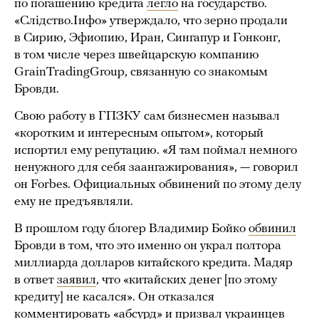
по погашению кредита
легло
на государство.
«Слідство.Інфо» утверждало, что зерно продали
в Сирию, Эфиопию, Иран, Сингапур и Гонконг,
в том числе через швейцарскую компанию
GrainTradingGroup, связанную со знакомым
Бровди.
Свою работу в ГПЗКУ сам бизнесмен называл
«коротким и интересным опытом», который
испортил ему репутацию. «Я там поймал немного
ненужного для себя заангажирования», — говорил
он Forbes. Официальных обвинений по этому делу
ему не предъявляли.
В прошлом году блогер Владимир Бойко
обвинил
Бровди в том, что это именно он украл полтора
миллиарда долларов китайского кредита. Мадяр
в ответ
заявил
, что «китайских денег [по этому
кредиту] не касался». Он отказался
комментировать «абсурд» и призвал украинцев