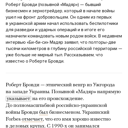
Роберт Бровди (позывной «Мадяр») — бывший
бизнесмен и зернотрейдер, который в начале войны
ушел на фронт добровольцем. Он одним из первых
в украинской армии начал использовать беспилотники
для разведки и ударных операций и в итоге его
назначили командовать новым родом войск. В недавнем
интервью «Би-би-си» Мадяр заявил, что полторы-две
тысячи километров в глубину российской территории —
уже больше не мирный тыл. Рассказываем, что
известно о Роберте Бровди.
Роберт Бровди — этнический венгр из Ужгорода
на западе Украины. Позывной «Мадяр» напрямую
указывает
на его происхождение.
До полномасштабной российско-украинской
войны Бровди
был
бизнесменом. Украинский
Forbes
отмечает
, что его имя хорошо известно
в деловых кругах. С 1990-х он занимался