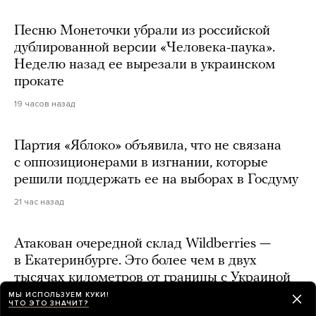
Песню Монеточки убрали из российской
дублированной версии «Человека-паука».
Неделю назад ее вырезали в украинском
прокате
19 часов назад
Партия «Яблоко» объявила, что не связана
с оппозиционерами в изгнании, которые
решили поддержать ее на выборах в Госдуму
21 час назад
Атакован очередной склад Wildberries —
в Екатеринбурге. Это более чем в двух
тысячах километров от границы с Украиной
МЫ ИСПОЛЬЗУЕМ КУКИ!
день назад
ЧТО ЭТО ЗНАЧИТ?