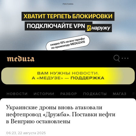
Перейти
к
материалам
НОВОСТИ
ИСТОРИИ
РАЗБОР
ПОДКАСТЫ
МАГАЗ
П
Украинские дроны вновь атаковали
нефтепровод «Дружба». Поставки нефти
в Венгрию остановлены
06:23, 22 августа 2025