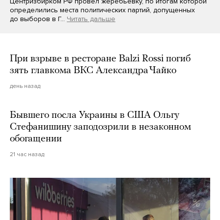
Центризбирком РФ провел жеребьевку, по итогам которой
определились места политических партий, допущенных
до выборов в Г…
Читать дальше
При взрыве в ресторане Balzi Rossi погиб
зять главкома ВКС Александра Чайко
день назад
Бывшего посла Украины в США Ольгу
Стефанишину заподозрили в незаконном
обогащении
21 час назад