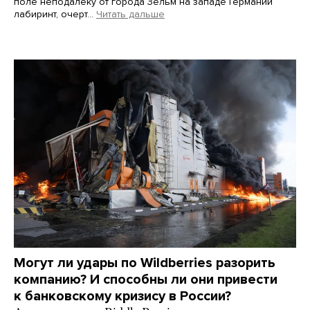
поле неподалеку от города Зельм на западе Германии
лабиринт, очерт…
Читать дальше
Martin Meissner / AP / Scanpix / LETA
Могут ли удары по Wildberries разорить
компанию? И способны ли они привести
к банковскому кризису в России?