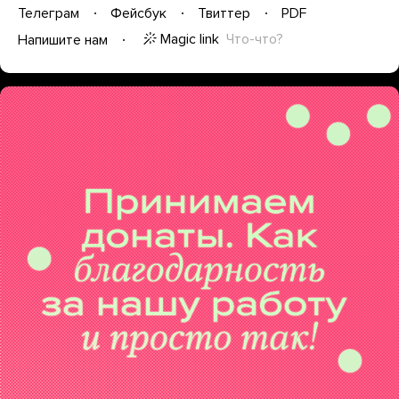
Телеграм
Фейсбук
Твиттер
PDF
Magic link
Что-что?
Напишите нам