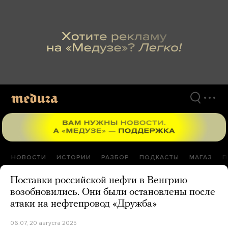
Перейти
к
материалам
НОВОСТИ
ИСТОРИИ
РАЗБОР
ПОДКАСТЫ
МАГАЗ
П
Поставки российской нефти в Венгрию
возобновились. Они были остановлены после
атаки на нефтепровод «Дружба»
06:07, 20 августа 2025